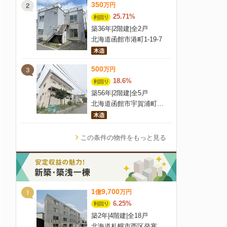
350
万
円
25.71%
築36年
|
2階建
|
全2戸
北海道函館市港町1-19-7
500
万
円
18.6%
築56年
|
2階建
|
全5戸
北海道函館市宇賀浦町3番15号
この条件の物件をもっと見る
1
9,700
億
万
円
6.25%
築2年
|
4階建
|
全18戸
北海道札幌市西区発寒四条4丁目8-3