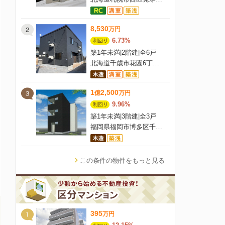
8,530
万
円
6.73%
築1年未満
|
2階建
|
全6戸
北海道千歳市花園6丁目7-4
1
2,500
億
万
円
9.96%
築1年未満
|
3階建
|
全3戸
福岡県福岡市博多区千代3-5-16
この条件の物件をもっと見る
395
万
円