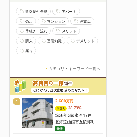
収益物件全般
アパート
売却
マンション
注意点
手続き・流れ
メリット
購入
基礎知識
デメリット
築古
カテゴリ・キーワード一覧へ
2,600
万
円
28.73%
築36年
|
3階建
|
全17戸
北海道函館市五稜郭町3-1