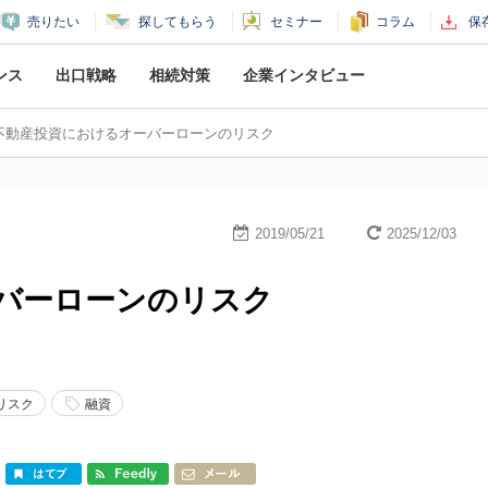
売りたい
探してもらう
セミナー
コラム
保
ンス
出口戦略
相続対策
企業
インタビュー
不動産投資におけるオーバーローンのリスク
2019/05/21
2025/12/03
バーローンのリスク
リスク
融資