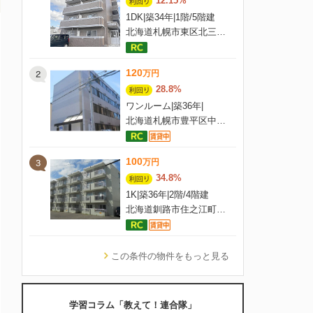
12.15%
1DK
|
築34年
|
1階
/
5階建
北海道札幌市東区北三十四条東10丁目2-13
120
万
円
28.8%
ワンルーム
|
築36年
|
4階
/
4階建
北海道札幌市豊平区中の島二条8-1-14
100
万
円
34.8%
1K
|
築36年
|
2階
/
4階建
北海道釧路市住之江町8-2
この条件の物件をもっと見る
学習コラム「教えて！連合隊」