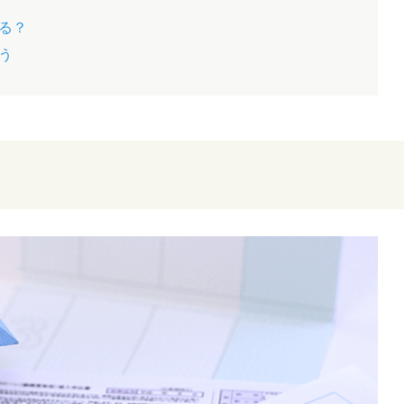
ある？
う