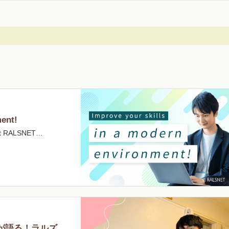
ment!
 At RALSNET…
が語る！ラルズ