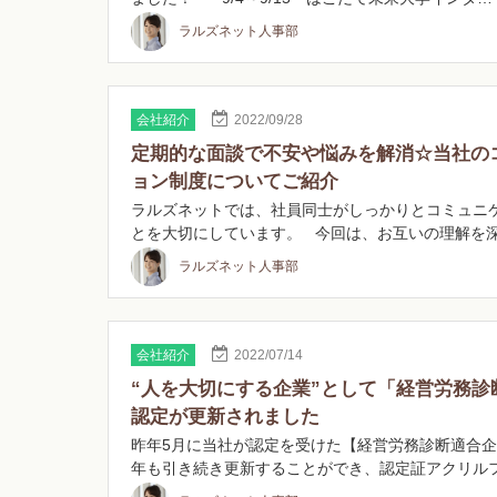
ラルズネット人事部
会社紹介
2022/09/28
定期的な面談で不安や悩みを解消☆当社の
ョン制度についてご紹介
ラルズネットでは、社員同士がしっかりとコミュニ
とを大切にしています。 今回は、お互いの理解を
ラルズネット人事部
会社紹介
2022/07/14
“人を大切にする企業”として「経営労務診
認定が更新されました
昨年5月に当社が認定を受けた【経営労務診断適合
年も引き続き更新することができ、認定証アクリル
ま…