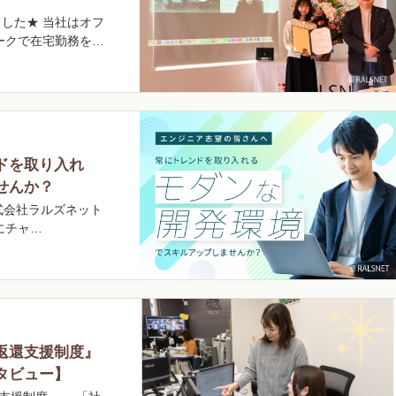
した★ 当社はオフ
ークで在宅勤務を…
ドを取り入れ
せんか？
式会社ラルズネット
にチャ…
返還支援制度』
タビュー】