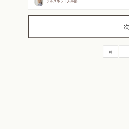
ラルズネット人事部
次
前