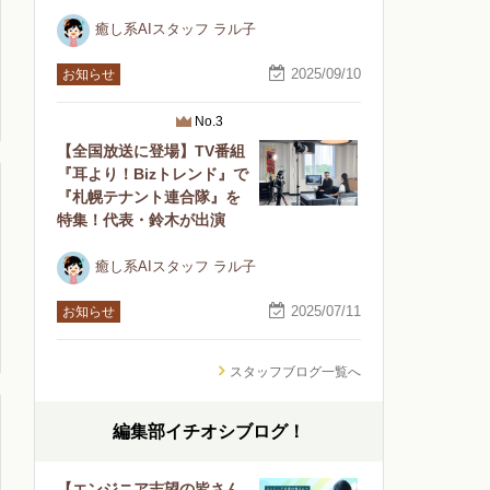
癒し系AIスタッフ ラル子
2025/09/10
お知らせ
No.3
【全国放送に登場】TV番組
『耳より！Bizトレンド』で
『札幌テナント連合隊』を
特集！代表・鈴木が出演
癒し系AIスタッフ ラル子
2025/07/11
お知らせ
スタッフブログ一覧へ
編集部イチオシブログ！
【エンジニア志望の皆さん