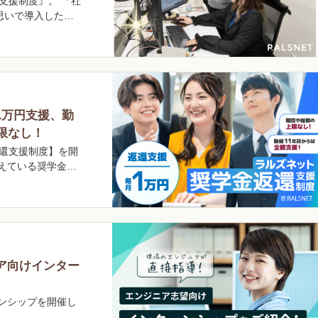
支援制度』。 「社
思いで導入した…
1万円支援、勤
限なし！
返還支援制度】を開
えている奨学金…
ア向けインター
ンシップを開催し