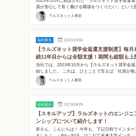
2023年10月に新設された『ラルズネット奨学金返還
員が安心して長く働ける職場をつくりたい」という
ラルズネット人事部
福利厚生
2023/10/04
【ラルズネット奨学金返還支援制度】毎月
続11年目からは全額支援！期間も総額も上
当社では、2023年10月から【ラルズネット奨学金
始しました。 これは、ひとことで言えば「社員が抱
ラルズネット人事部
会社紹介
2023/09/28
【スキルアップ】ラルズネットのエンジニ
ンシップについて紹介します！
皆さん、こんにちは！ 今年も、下記日程でインター
ました！ ・9/4～9/15 はこだて未来大学インタ…