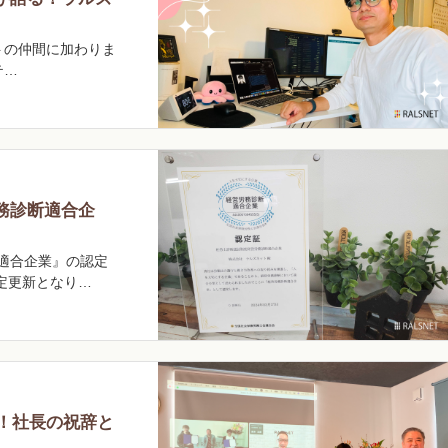
トの仲間に加わりま
テ…
務診断適合企
断適合企業』の認定
認定更新となり…
人！社長の祝辞と