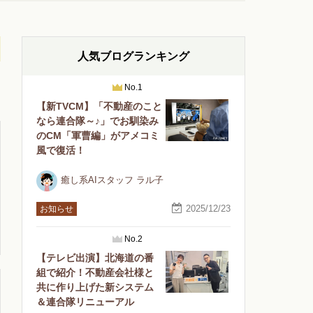
人気ブログランキング
No.1
【新TVCM】「不動産のこと
なら連合隊～♪」でお馴染み
のCM「軍曹編」がアメコミ
風で復活！
癒し系AIスタッフ ラル子
2025/12/23
お知らせ
No.2
【テレビ出演】北海道の番
組で紹介！不動産会社様と
共に作り上げた新システム
＆連合隊リニューアル