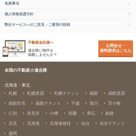
免責事項
個人情報保護方針
弊社サービスへのご意見・ご要望の投稿
不動産会社様へ
お問合せ・
連合隊に物件を
資料請求はこちら
掲載しませんか？
全国の不動産☆連合隊
北海道・東北
札幌
札幌賃貸
札幌テナント
函館
函館賃貸
函館住宅
函館テナント
千歳
旭川
苫小牧
江別
岩見沢
小樽
室蘭
帯広
釧路
北見
北海道
北海道移住
仙台
仙台テナント
盛岡